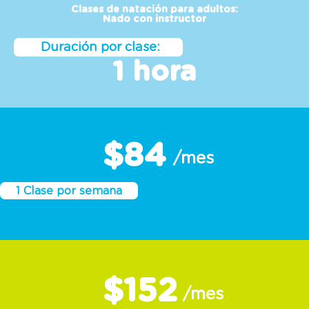
Nado con instructor
Duración por clase:
1 hora
$84
/mes
1 Clase por semana
$152
/mes