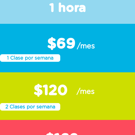
1 hora
$69
/mes
1 Clase por semana
$120
/mes
2 Clases por semana
$162