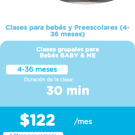
Clases para bebés y Preescolares (4-
36 meses)
Clases grupales para
Bebés BABY & ME
4-36 meses
Duración de la clase:
30 min
$122
/mes
1 Clase por semana