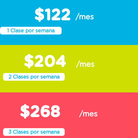
$122
/mes
1 Clase por semana
$204
/mes
2 Clases por semana
$268
/mes
3 Clases por semana