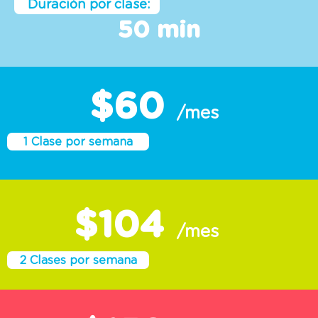
50 min
$60
/mes
1 Clase por semana
$104
/mes
2 Clases por semana